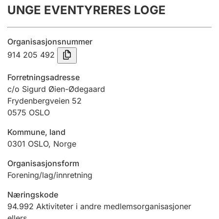
UNGE EVENTYRERES LOGE
Årsregnskap
Innsending og forsinkelsesgebyr
Organisasjonsnummer
914 205 492
Tinglysing
Forretningsadresse
c/o Sigurd Øien-Ødegaard
Frydenbergveien 52
Jeger
0575
OSLO
Betaling og jegeravgiftskort
Kommune, land
0301
OSLO
,
Norge
Ektepaktveileder
Organisasjonsform
Forening/lag/innretning
Offentlig sektor
Næringskode
94.992
Aktiviteter i andre medlemsorganisasjoner
ellers