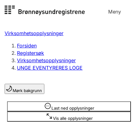
Hopp
Meny
Registersøk
til
Søk
Velg språk
innhold
Virksomhetsopplysninger
Aksjeselskap
Registrere, endre, slette
Forsiden
Registersøk
Virksomhetsopplysninger
Enkeltpersonforetak
UNGE EVENTYRERES LOGE
Registrere, endre, slette
Mørk bakgrunn
Lag og forening
Registrere, endre, slette
Opplysninger er skjult
Last ned opplysninger
Vis alle opplysninger
Flere organisasjonsformer