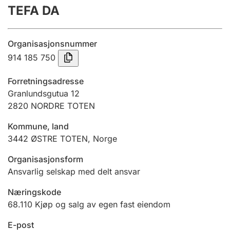
TEFA DA
Årsregnskap
Innsending og forsinkelsesgebyr
Organisasjonsnummer
914 185 750
Tinglysing
Forretningsadresse
Granlundsgutua 12
2820
NORDRE TOTEN
Jeger
Betaling og jegeravgiftskort
Kommune, land
3442
ØSTRE TOTEN
,
Norge
Ektepaktveileder
Organisasjonsform
Ansvarlig selskap med delt ansvar
Næringskode
Offentlig sektor
68.110
Kjøp og salg av egen fast eiendom
E-post