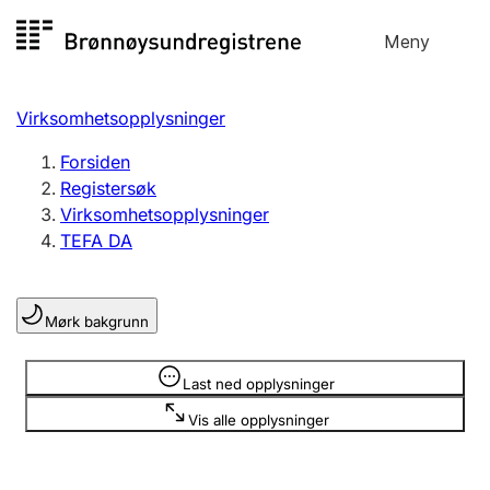
Hopp
Meny
Registersøk
til
Søk
Velg språk
innhold
Virksomhetsopplysninger
Aksjeselskap
Registrere, endre, slette
Forsiden
Registersøk
Virksomhetsopplysninger
Enkeltpersonforetak
TEFA DA
Registrere, endre, slette
Mørk bakgrunn
Lag og forening
Registrere, endre, slette
Opplysninger er skjult
Last ned opplysninger
Vis alle opplysninger
Flere organisasjonsformer