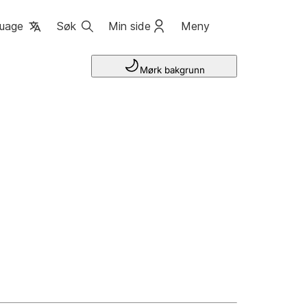
uage
Søk
Min side
Meny
Mørk bakgrunn