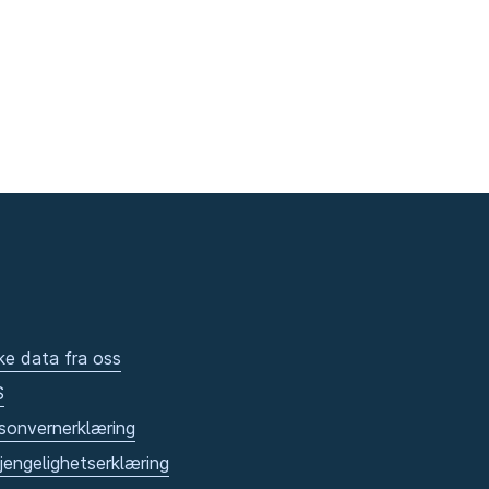
ke data fra oss
S
sonvernerklæring
gjengelighetserklæring