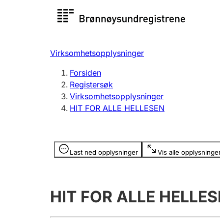
Registersøk
Aksjesel
Registrer
Virksomhetsopplysninger
Lag og forening
Flere
Forsiden
Registrere, endre, slette
organisa
Registersøk
Virksomhetsopplysninger
HIT FOR ALLE HELLESEN
Tinglysing
Jeger
Betaling 
Opplysninger er skjult
Last ned opplysninger
Vis alle opplysninge
Offentlig sektor
Andre t
HIT FOR ALLE HELLE