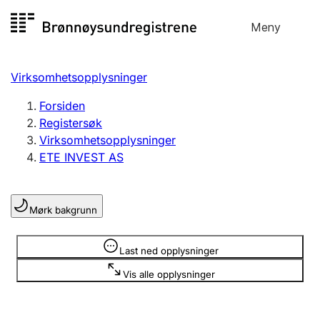
Hopp
Meny
Registersøk
til
Søk
Velg språk
innhold
Virksomhetsopplysninger
Aksjeselskap
Registrere, endre, slette
Forsiden
Registersøk
Virksomhetsopplysninger
Enkeltpersonforetak
ETE INVEST AS
Registrere, endre, slette
Mørk bakgrunn
Lag og forening
Registrere, endre, slette
Opplysninger er skjult
Last ned opplysninger
Vis alle opplysninger
Flere organisasjonsformer