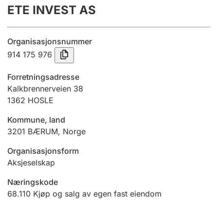
ETE INVEST AS
Årsregnskap
Innsending og forsinkelsesgebyr
Organisasjonsnummer
914 175 976
Tinglysing
Forretningsadresse
Kalkbrennerveien 38
1362
HOSLE
Jeger
Betaling og jegeravgiftskort
Kommune, land
3201
BÆRUM
,
Norge
Ektepaktveileder
Organisasjonsform
Aksjeselskap
Næringskode
Offentlig sektor
68.110
Kjøp og salg av egen fast eiendom