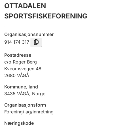
OTTADALEN
Årsregnskap
SPORTSFISKEFORENING
Innsending og forsinkelsesgebyr
Organisasjonsnummer
Tinglysing
914 174 317
Postadresse
Jeger
c/o Roger Berg
Betaling og jegeravgiftskort
Kveomsvegen 48
2680
VÅGÅ
Kommune, land
Ektepaktveileder
3435
VÅGÅ
,
Norge
Organisasjonsform
Offentlig sektor
Forening/lag/innretning
Næringskode