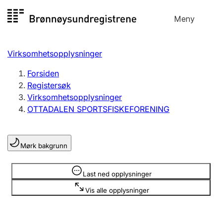
Hopp
Meny
Registersøk
til
Søk
Velg språk
innhold
Virksomhetsopplysninger
Aksjeselskap
Registrere, endre, slette
Forsiden
Registersøk
Virksomhetsopplysninger
Enkeltpersonforetak
OTTADALEN SPORTSFISKEFORENING
Registrere, endre, slette
Mørk bakgrunn
Lag og forening
Registrere, endre, slette
Opplysninger er skjult
Last ned opplysninger
Vis alle opplysninger
Flere organisasjonsformer