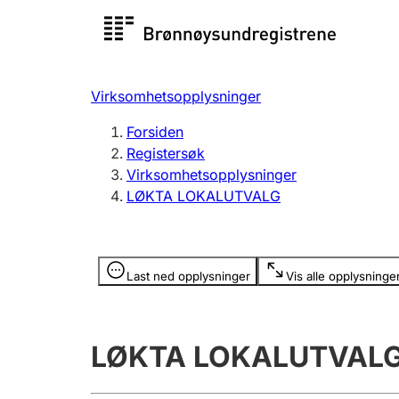
Registersøk
Aksjesel
Registrer
Virksomhetsopplysninger
Lag og forening
Flere
Forsiden
Registrere, endre, slette
organisa
Registersøk
Virksomhetsopplysninger
LØKTA LOKALUTVALG
Tinglysing
Jeger
Betaling 
Opplysninger er skjult
Last ned opplysninger
Vis alle opplysninge
Offentlig sektor
Andre t
LØKTA LOKALUTVAL