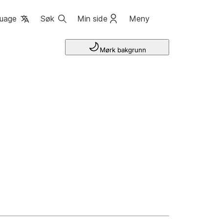
uage
Søk
Min side
Meny
Mørk bakgrunn