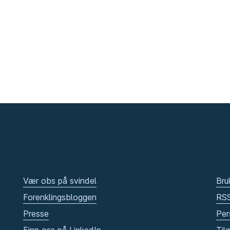
Vær obs på svindel
Bru
Forenklingsbloggen
RS
Presse
Per