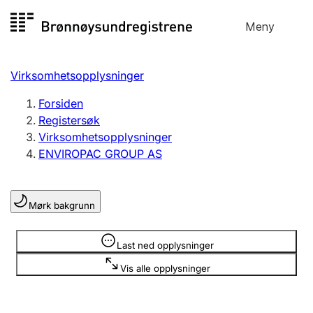
Hopp
Meny
Registersøk
til
Søk
Velg språk
innhold
Virksomhetsopplysninger
Aksjeselskap
Registrere, endre, slette
Forsiden
Registersøk
Virksomhetsopplysninger
Enkeltpersonforetak
ENVIROPAC GROUP AS
Registrere, endre, slette
Mørk bakgrunn
Lag og forening
Registrere, endre, slette
Opplysninger er skjult
Last ned opplysninger
Vis alle opplysninger
Flere organisasjonsformer