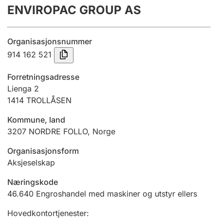
ENVIROPAC GROUP AS
Årsregnskap
Innsending og forsinkelsesgebyr
Organisasjonsnummer
914 162 521
Tinglysing
Forretningsadresse
Lienga 2
1414
TROLLÅSEN
Jeger
Betaling og jegeravgiftskort
Kommune, land
3207
NORDRE FOLLO
,
Norge
Ektepaktveileder
Organisasjonsform
Aksjeselskap
Næringskode
Offentlig sektor
46.640
Engroshandel med maskiner og utstyr ellers
Hovedkontortjenester
: