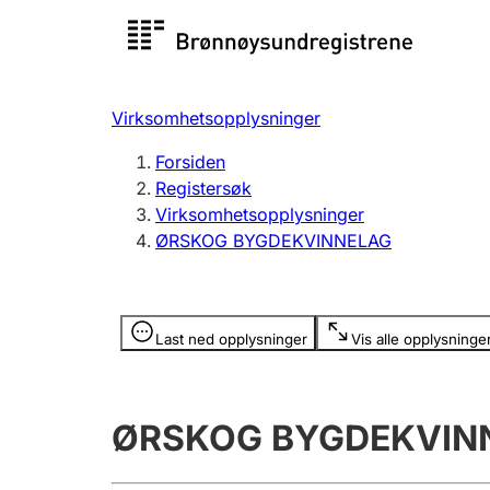
Registersøk
Aksjesel
Registrer
Virksomhetsopplysninger
Lag og forening
Flere
Forsiden
Registrere, endre, slette
organisa
Registersøk
Virksomhetsopplysninger
ØRSKOG BYGDEKVINNELAG
Tinglysing
Jeger
Betaling 
Opplysninger er skjult
Last ned opplysninger
Vis alle opplysninge
Offentlig sektor
Andre t
ØRSKOG BYGDEKVIN