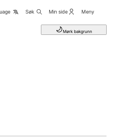
uage
Søk
Min side
Meny
Mørk bakgrunn