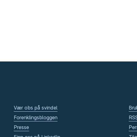
Vær obs på svindel
Bru
Forenklingsbloggen
RS
Presse
Per