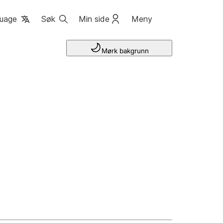
uage
Søk
Min side
Meny
Mørk bakgrunn