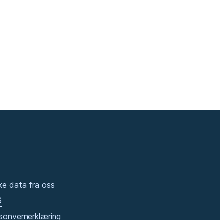
ke data fra oss
S
sonvernerklæring