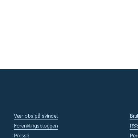
Vær obs på svindel
Bru
Forenklingsbloggen
RS
Presse
Per