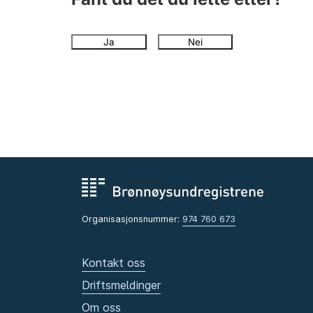
Ja
Nei
Organisasjonsnummer:
974 760 673
Kontakt oss
Driftsmeldinger
Om oss