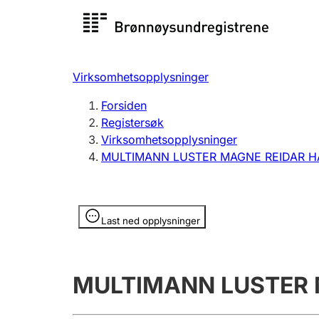
Registersøk
Aksjesel
Registrer
Virksomhetsopplysninger
Lag og forening
Flere
Forsiden
Registrere, endre, slette
organisa
Registersøk
Virksomhetsopplysninger
MULTIMANN LUSTER MAGNE REIDAR H
Tinglysing
Jeger
Betaling 
Opplysninger er skjult
Last ned opplysninger
Offentlig sektor
Andre t
MULTIMANN LUSTER 