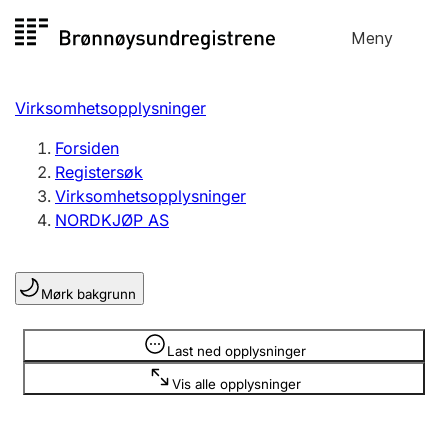
Hopp
Meny
Registersøk
til
Søk
Velg språk
innhold
Virksomhetsopplysninger
Aksjeselskap
Registrere, endre, slette
Forsiden
Registersøk
Virksomhetsopplysninger
Enkeltpersonforetak
NORDKJØP AS
Registrere, endre, slette
Mørk bakgrunn
Lag og forening
Registrere, endre, slette
Opplysninger er skjult
Last ned opplysninger
Vis alle opplysninger
Flere organisasjonsformer