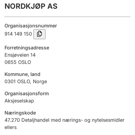
NORDKJØP AS
Årsregnskap
Innsending og forsinkelsesgebyr
Organisasjonsnummer
914 149 150
Tinglysing
Forretningsadresse
Ensjøveien 14
0655
OSLO
Jeger
Betaling og jegeravgiftskort
Kommune, land
0301
OSLO
,
Norge
Ektepaktveileder
Organisasjonsform
Aksjeselskap
Næringskode
Offentlig sektor
47.270
Detaljhandel med nærings- og nytelsesmidler
ellers