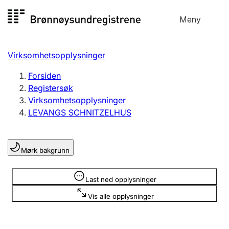
Hopp
Meny
Registersøk
til
Søk
Velg språk
innhold
Virksomhetsopplysninger
Aksjeselskap
Registrere, endre, slette
Forsiden
Registersøk
Virksomhetsopplysninger
Enkeltpersonforetak
LEVANGS SCHNITZELHUS
Registrere, endre, slette
Mørk bakgrunn
Lag og forening
Registrere, endre, slette
Opplysninger er skjult
Last ned opplysninger
Vis alle opplysninger
Flere organisasjonsformer