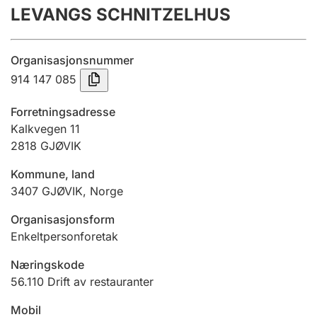
LEVANGS SCHNITZELHUS
Årsregnskap
Innsending og forsinkelsesgebyr
Organisasjonsnummer
914 147 085
Tinglysing
Forretningsadresse
Kalkvegen 11
2818
GJØVIK
Jeger
Betaling og jegeravgiftskort
Kommune, land
3407
GJØVIK
,
Norge
Ektepaktveileder
Organisasjonsform
Enkeltpersonforetak
Næringskode
Offentlig sektor
56.110
Drift av restauranter
Mobil