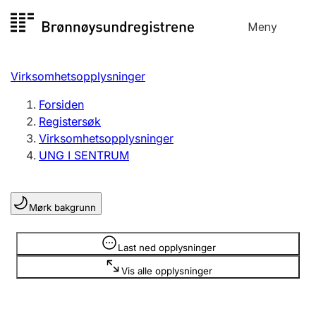
Hopp
Meny
Registersøk
til
Søk
Velg språk
innhold
Virksomhetsopplysninger
Aksjeselskap
Registrere, endre, slette
Forsiden
Registersøk
Virksomhetsopplysninger
Enkeltpersonforetak
UNG I SENTRUM
Registrere, endre, slette
Mørk bakgrunn
Lag og forening
Registrere, endre, slette
Opplysninger er skjult
Last ned opplysninger
Vis alle opplysninger
Flere organisasjonsformer