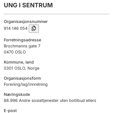
UNG I SENTRUM
Årsregnskap
Innsending og forsinkelsesgebyr
Organisasjonsnummer
914 146 054
Tinglysing
Forretningsadresse
Brochmanns gate 7
0470
OSLO
Jeger
Betaling og jegeravgiftskort
Kommune, land
0301
OSLO
,
Norge
Ektepaktveileder
Organisasjonsform
Forening/lag/innretning
Næringskode
Offentlig sektor
88.996
Andre sosialtjenester uten botilbud ellers
E-post