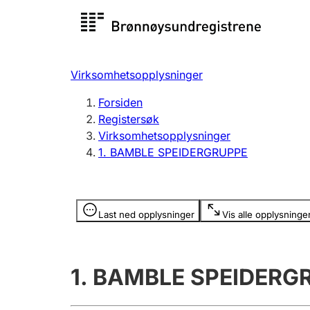
Registersøk
Aksjesel
Registrer
Virksomhetsopplysninger
Lag og forening
Flere
Forsiden
Registrere, endre, slette
organisa
Registersøk
Virksomhetsopplysninger
1. BAMBLE SPEIDERGRUPPE
Tinglysing
Jeger
Betaling 
Opplysninger er skjult
Last ned opplysninger
Vis alle opplysninge
Offentlig sektor
Andre t
1. BAMBLE SPEIDERG