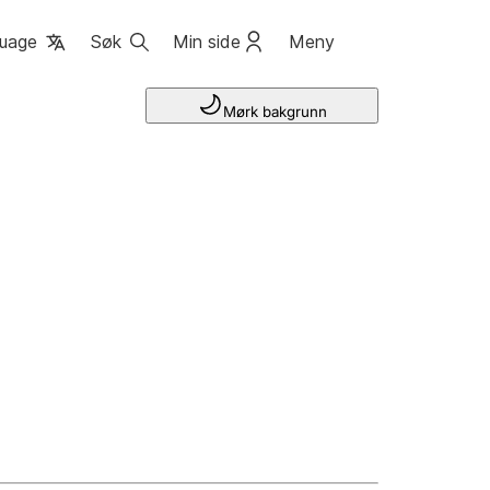
uage
Søk
Min side
Meny
Mørk bakgrunn