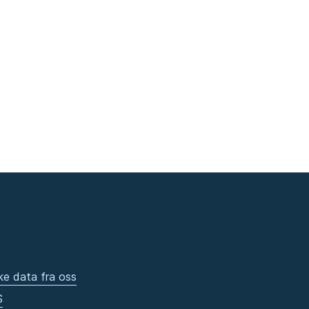
ke data fra oss
S