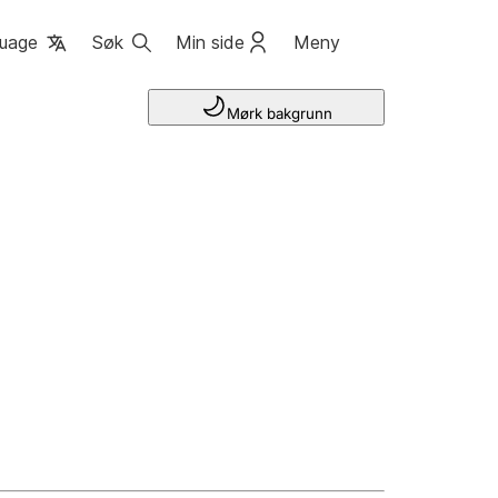
uage
Søk
Min side
Meny
Mørk bakgrunn