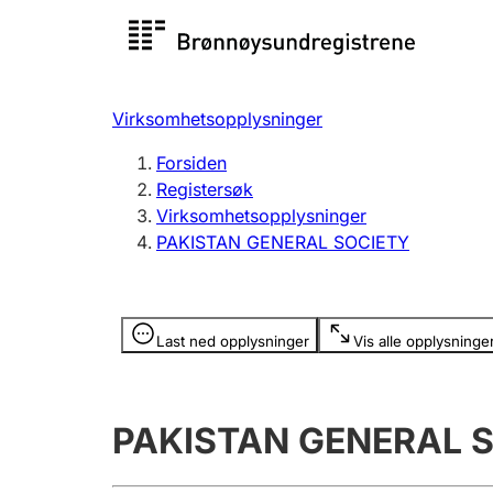
Registersøk
Aksjesel
Registrer
Virksomhetsopplysninger
Lag og forening
Flere
Forsiden
Registrere, endre, slette
organisa
Registersøk
Virksomhetsopplysninger
PAKISTAN GENERAL SOCIETY
Tinglysing
Jeger
Betaling 
Opplysninger er skjult
Last ned opplysninger
Vis alle opplysninge
Offentlig sektor
Andre t
PAKISTAN GENERAL 