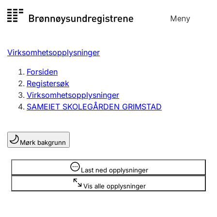
Hopp
Meny
Registersøk
til
Søk
Velg språk
innhold
Virksomhetsopplysninger
Aksjeselskap
Registrere, endre, slette
Forsiden
Registersøk
Virksomhetsopplysninger
Enkeltpersonforetak
SAMEIET SKOLEGÅRDEN GRIMSTAD
Registrere, endre, slette
Mørk bakgrunn
Lag og forening
Registrere, endre, slette
Opplysninger er skjult
Last ned opplysninger
Vis alle opplysninger
Flere organisasjonsformer