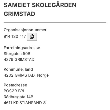
SAMEIET SKOLEGÅRDEN
Årsregnskap
GRIMSTAD
Innsending og forsinkelsesgebyr
Organisasjonsnummer
Tinglysing
914 130 417
Forretningsadresse
Jeger
Storgaten 50B
Betaling og jegeravgiftskort
4876
GRIMSTAD
Kommune, land
4202
GRIMSTAD
,
Norge
Ektepaktveileder
Postadresse
BOSØR BBL
Offentlig sektor
Rådhusgata 14B
4611
KRISTIANSAND S