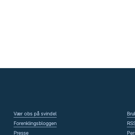
Vær obs på svindel
Bru
Forenklingsbloggen
RS
Presse
Per