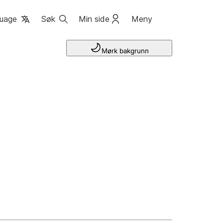
uage
Søk
Min side
Meny
Mørk bakgrunn