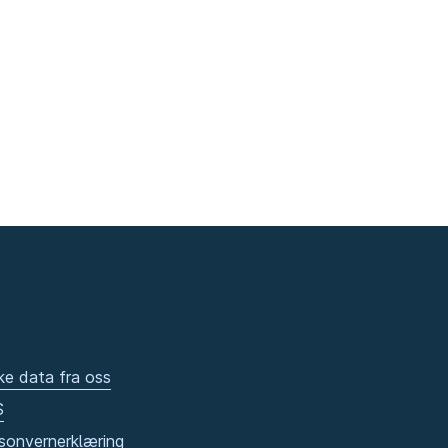
ke data fra oss
S
sonvernerklæring