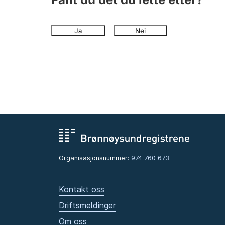
Ja
Nei
Organisasjonsnummer:
974 760 673
Kontakt oss
Driftsmeldinger
Om oss