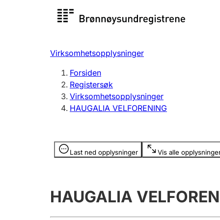
Registersøk
Aksjesel
Registrer
Virksomhetsopplysninger
Lag og forening
Flere
Forsiden
Registrere, endre, slette
organisa
Registersøk
Virksomhetsopplysninger
HAUGALIA VELFORENING
Tinglysing
Jeger
Betaling 
Opplysninger er skjult
Last ned opplysninger
Vis alle opplysninge
Offentlig sektor
Andre t
HAUGALIA VELFOREN