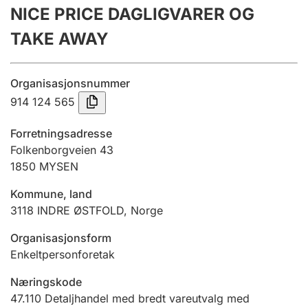
NICE PRICE DAGLIGVARER OG
Årsregnskap
TAKE AWAY
Innsending og forsinkelsesgebyr
Organisasjonsnummer
Tinglysing
914 124 565
Forretningsadresse
Jeger
Folkenborgveien 43
Betaling og jegeravgiftskort
1850
MYSEN
Kommune, land
3118
INDRE ØSTFOLD
,
Norge
Ektepaktveileder
Organisasjonsform
Enkeltpersonforetak
Offentlig sektor
Næringskode
47.110
Detaljhandel med bredt vareutvalg med