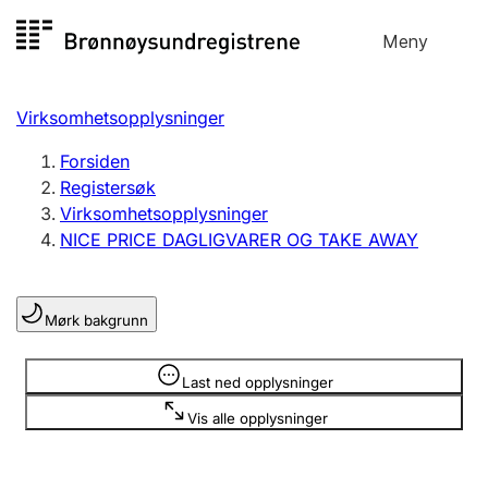
Hopp
Meny
Registersøk
til
Søk
Velg språk
innhold
Virksomhetsopplysninger
Aksjeselskap
Registrere, endre, slette
Forsiden
Registersøk
Virksomhetsopplysninger
Enkeltpersonforetak
NICE PRICE DAGLIGVARER OG TAKE AWAY
Registrere, endre, slette
Mørk bakgrunn
Lag og forening
Registrere, endre, slette
Opplysninger er skjult
Last ned opplysninger
Vis alle opplysninger
Flere organisasjonsformer