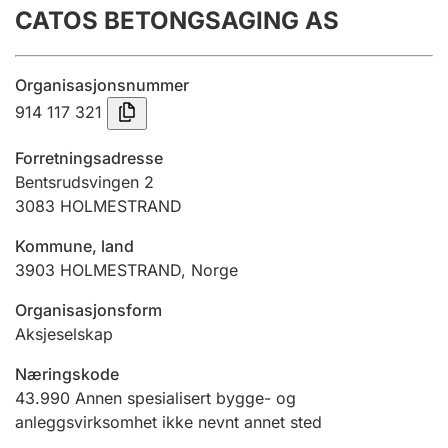
CATOS BETONGSAGING AS
Årsregnskap
Innsending og forsinkelsesgebyr
Organisasjonsnummer
914 117 321
Tinglysing
Forretningsadresse
Bentsrudsvingen 2
3083
HOLMESTRAND
Jeger
Betaling og jegeravgiftskort
Kommune, land
3903
HOLMESTRAND
,
Norge
Ektepaktveileder
Organisasjonsform
Aksjeselskap
Næringskode
Offentlig sektor
43.990
Annen spesialisert bygge- og
anleggsvirksomhet ikke nevnt annet sted