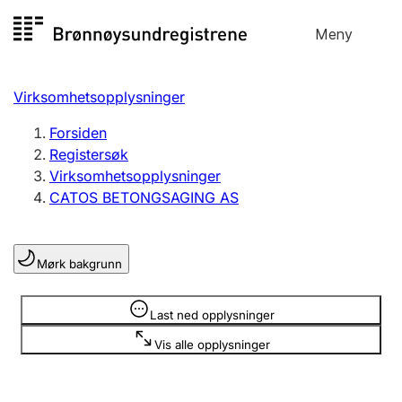
Hopp
Meny
Registersøk
til
Søk
Velg språk
innhold
Virksomhetsopplysninger
Aksjeselskap
Registrere, endre, slette
Forsiden
Registersøk
Virksomhetsopplysninger
Enkeltpersonforetak
CATOS BETONGSAGING AS
Registrere, endre, slette
Mørk bakgrunn
Lag og forening
Registrere, endre, slette
Opplysninger er skjult
Last ned opplysninger
Vis alle opplysninger
Flere organisasjonsformer