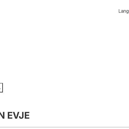
Hopp
Lang
skap
Enkeltpersonforetak
til
Søk
Velg språk
e, endre, slette
Registrere, endre, slette
innhold
Årsregnskap
sjonsformer
Innsending og
forsinkelsesgebyr
Ektepaktveileder
og jegeravgiftskort
r
ema
N EVJE