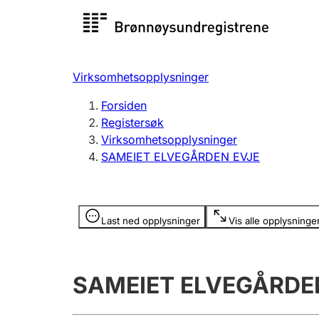
Registersøk
Aksjesel
Registrer
Virksomhetsopplysninger
Lag og forening
Flere
Forsiden
Registrere, endre, slette
organisa
Registersøk
Virksomhetsopplysninger
SAMEIET ELVEGÅRDEN EVJE
Tinglysing
Jeger
Betaling 
Opplysninger er skjult
Last ned opplysninger
Vis alle opplysninge
Offentlig sektor
Andre t
SAMEIET ELVEGÅRDE