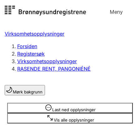
Hopp
Meny
Registersøk
til
Søk
Velg språk
innhold
Virksomhetsopplysninger
Aksjeselskap
Registrere, endre, slette
Forsiden
Registersøk
Virksomhetsopplysninger
Enkeltpersonforetak
RASENDE RENT, PANGONIÉNÉ
Registrere, endre, slette
Mørk bakgrunn
Lag og forening
Registrere, endre, slette
Opplysninger er skjult
Last ned opplysninger
Vis alle opplysninger
Flere organisasjonsformer