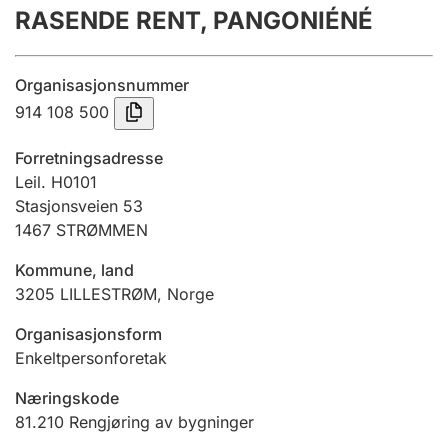
RASENDE RENT, PANGONIÉNÉ
Årsregnskap
Innsending og forsinkelsesgebyr
Organisasjonsnummer
914 108 500
Tinglysing
Forretningsadresse
Leil. H0101
Stasjonsveien 53
Jeger
1467
STRØMMEN
Betaling og jegeravgiftskort
Kommune, land
3205
LILLESTRØM
,
Norge
Ektepaktveileder
Organisasjonsform
Enkeltpersonforetak
Offentlig sektor
Næringskode
81.210
Rengjøring av bygninger