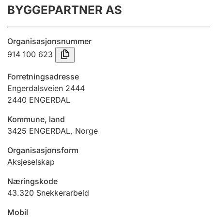
BYGGEPARTNER AS
Årsregnskap
Innsending og forsinkelsesgebyr
Organisasjonsnummer
914 100 623
Tinglysing
Forretningsadresse
Engerdalsveien 2444
2440
ENGERDAL
Jeger
Betaling og jegeravgiftskort
Kommune, land
3425
ENGERDAL
,
Norge
Ektepaktveileder
Organisasjonsform
Aksjeselskap
Næringskode
Offentlig sektor
43.320
Snekkerarbeid
Mobil