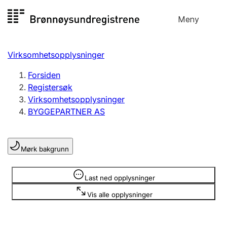
Hopp
Meny
Registersøk
til
Søk
Velg språk
innhold
Virksomhetsopplysninger
Aksjeselskap
Registrere, endre, slette
Forsiden
Registersøk
Virksomhetsopplysninger
Enkeltpersonforetak
BYGGEPARTNER AS
Registrere, endre, slette
Mørk bakgrunn
Lag og forening
Registrere, endre, slette
Opplysninger er skjult
Last ned opplysninger
Vis alle opplysninger
Flere organisasjonsformer