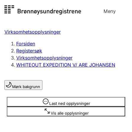
Hopp
Meny
Registersøk
til
Søk
Velg språk
innhold
Virksomhetsopplysninger
Aksjeselskap
Registrere, endre, slette
Forsiden
Registersøk
Virksomhetsopplysninger
Enkeltpersonforetak
WHITEOUT EXPEDITION V/ ARE JOHANSEN
Registrere, endre, slette
Mørk bakgrunn
Lag og forening
Registrere, endre, slette
Opplysninger er skjult
Last ned opplysninger
Vis alle opplysninger
Flere organisasjonsformer