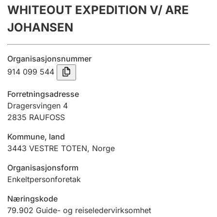
WHITEOUT EXPEDITION V/ ARE
Årsregnskap
JOHANSEN
Innsending og forsinkelsesgebyr
Organisasjonsnummer
Tinglysing
914 099 544
Forretningsadresse
Jeger
Dragersvingen 4
Betaling og jegeravgiftskort
2835
RAUFOSS
Kommune, land
3443
VESTRE TOTEN
,
Norge
Ektepaktveileder
Organisasjonsform
Enkeltpersonforetak
Offentlig sektor
Næringskode
79.902
Guide- og reiseledervirksomhet