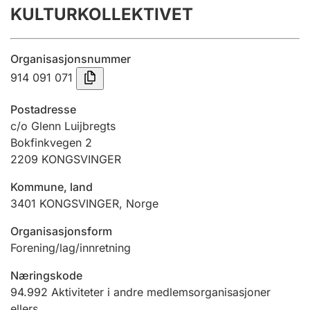
KULTURKOLLEKTIVET
Årsregnskap
Innsending og forsinkelsesgebyr
Organisasjonsnummer
914 091 071
Tinglysing
Postadresse
c/o Glenn Luijbregts
Bokfinkvegen 2
Jeger
2209
KONGSVINGER
Betaling og jegeravgiftskort
Kommune, land
3401
KONGSVINGER
,
Norge
Ektepaktveileder
Organisasjonsform
Forening/lag/innretning
Offentlig sektor
Næringskode
94.992
Aktiviteter i andre medlemsorganisasjoner
ellers