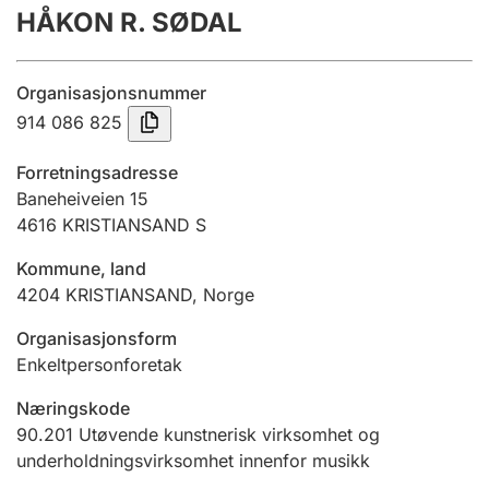
HÅKON R. SØDAL
Årsregnskap
Innsending og forsinkelsesgebyr
Organisasjonsnummer
914 086 825
Tinglysing
Forretningsadresse
Baneheiveien 15
4616
KRISTIANSAND S
Jeger
Betaling og jegeravgiftskort
Kommune, land
4204
KRISTIANSAND
,
Norge
Ektepaktveileder
Organisasjonsform
Enkeltpersonforetak
Næringskode
Offentlig sektor
90.201
Utøvende kunstnerisk virksomhet og
underholdningsvirksomhet innenfor musikk