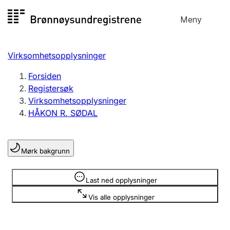
Hopp
Meny
Registersøk
til
Søk
Velg språk
innhold
Virksomhetsopplysninger
Aksjeselskap
Registrere, endre, slette
Forsiden
Registersøk
Virksomhetsopplysninger
Enkeltpersonforetak
HÅKON R. SØDAL
Registrere, endre, slette
Mørk bakgrunn
Lag og forening
Registrere, endre, slette
Opplysninger er skjult
Last ned opplysninger
Vis alle opplysninger
Flere organisasjonsformer