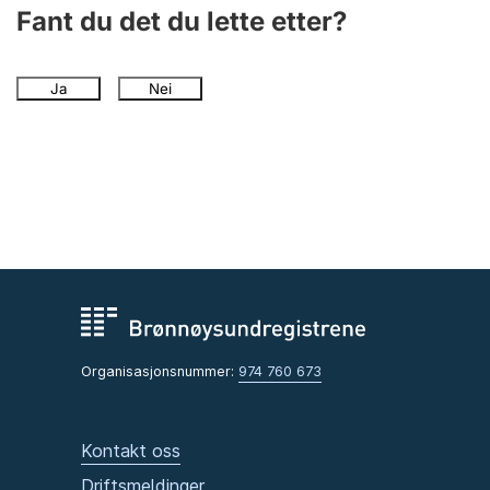
Andre tema
Fant du det du lette etter?
Ja
Nei
Organisasjonsnummer:
974 760 673
Kontakt oss
Driftsmeldinger