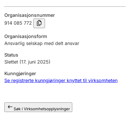
Årsregnskap
Organisasjonsnummer
Innsending og forsinkelsesgebyr
914 085 772
Organisasjonsform
Tinglysing
Ansvarlig selskap med delt ansvar
Status
Jeger
Slettet
(17. juni 2025)
Betaling og jegeravgiftskort
Kunngjøringer
Se registrerte kunngjøringer knyttet til virksomheten
Ektepaktveileder
Søk i Virksomhetsopplysninger
Offentlig sektor