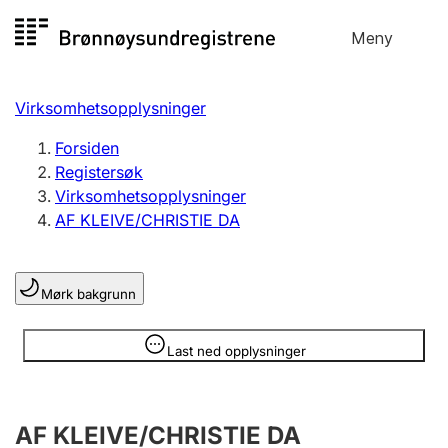
Hopp
Meny
Registersøk
til
Søk
Velg språk
innhold
Virksomhetsopplysninger
Aksjeselskap
Registrere, endre, slette
Forsiden
Registersøk
Virksomhetsopplysninger
Enkeltpersonforetak
AF KLEIVE/CHRISTIE DA
Registrere, endre, slette
Mørk bakgrunn
Lag og forening
Registrere, endre, slette
Opplysninger er skjult
Last ned opplysninger
Flere organisasjonsformer
AF KLEIVE/CHRISTIE DA