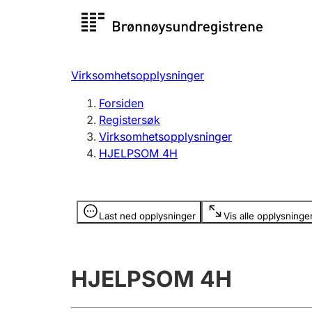
Registersøk
Aksjesel
Registrer
Virksomhetsopplysninger
Lag og forening
Flere
Forsiden
Registrere, endre, slette
organisa
Registersøk
Virksomhetsopplysninger
HJELPSOM 4H
Tinglysing
Jeger
Betaling 
Opplysninger er skjult
Last ned opplysninger
Vis alle opplysninge
Offentlig sektor
Andre t
HJELPSOM 4H