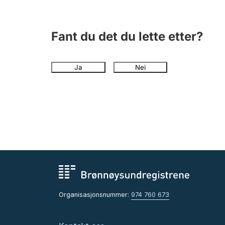
Fant du det du lette etter?
Ja
Nei
Organisasjonsnummer:
974 760 673