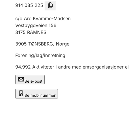
914 085 225
c/o Are Kvamme-Madsen
Vestbygdveien 156
3175
RAMNES
3905
TØNSBERG
,
Norge
Forening/lag/innretning
94.992
Aktiviteter i andre medlemsorganisasjoner el
Se e-post
Se mobilnummer