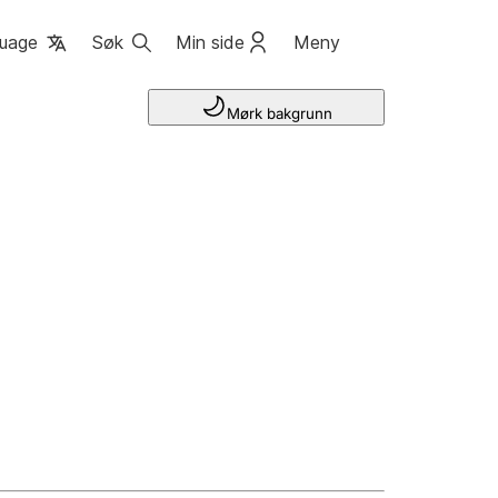
uage
Søk
Min side
Meny
Mørk bakgrunn