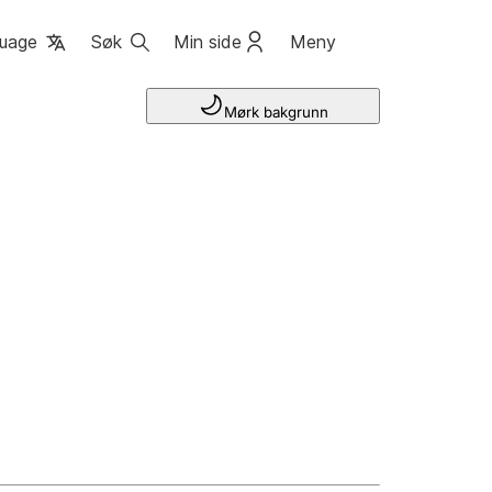
uage
Søk
Min side
Meny
Mørk bakgrunn