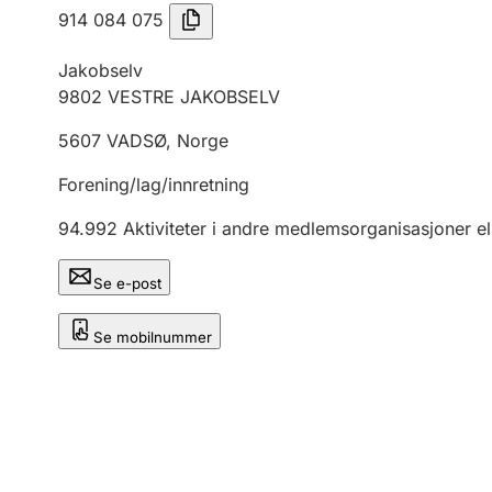
914 084 075
Jakobselv
9802
VESTRE JAKOBSELV
5607
VADSØ
,
Norge
Forening/lag/innretning
94.992
Aktiviteter i andre medlemsorganisasjoner el
Se e-post
Se mobilnummer