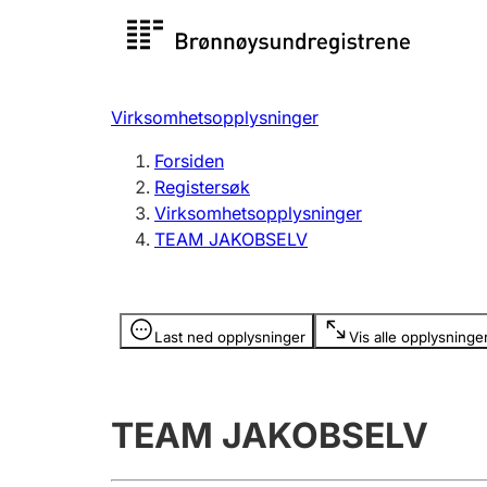
Registersøk
Aksjesel
Registrer
Virksomhetsopplysninger
Lag og forening
Flere
Forsiden
Registrere, endre, slette
organisa
Registersøk
Virksomhetsopplysninger
TEAM JAKOBSELV
Tinglysing
Jeger
Betaling 
Opplysninger er skjult
Last ned opplysninger
Vis alle opplysninge
Offentlig sektor
Andre t
TEAM JAKOBSELV