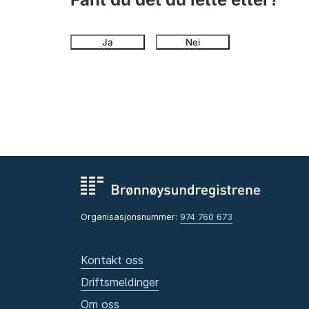
Ja
Nei
Organisasjonsnummer:
974 760 673
Kontakt oss
Driftsmeldinger
Om oss