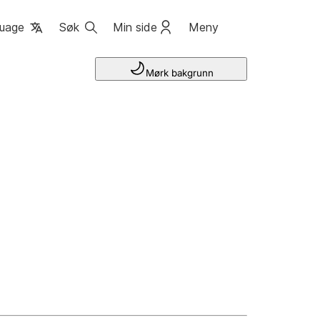
uage
Søk
Min side
Meny
Mørk bakgrunn