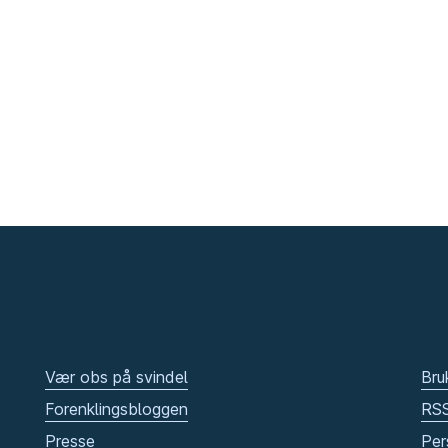
Vær obs på svindel
Bru
Forenklingsbloggen
RS
Presse
Per