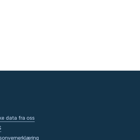
ke data fra oss
S
sonvernerklæring