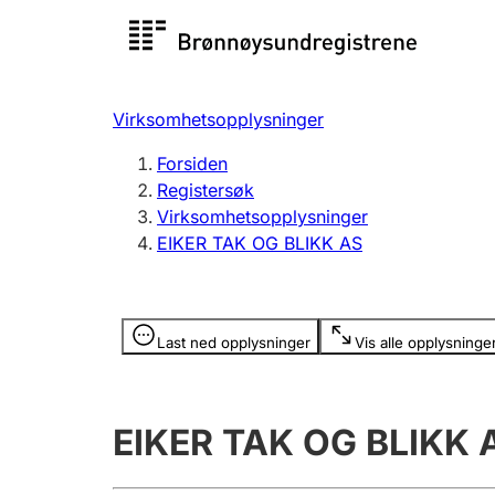
Registersøk
Aksjesel
Registrer
Virksomhetsopplysninger
Lag og forening
Flere
Forsiden
Registrere, endre, slette
organisa
Registersøk
Virksomhetsopplysninger
EIKER TAK OG BLIKK AS
Tinglysing
Jeger
Betaling 
Opplysninger er skjult
Last ned opplysninger
Vis alle opplysninge
Offentlig sektor
Andre t
EIKER TAK OG BLIKK 