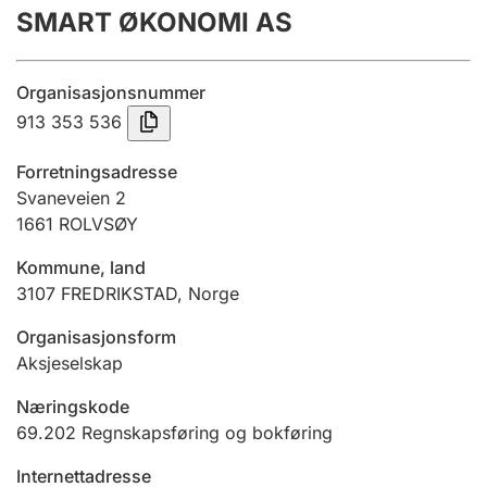
SMART ØKONOMI AS
Årsregnskap
Innsending og forsinkelsesgebyr
Organisasjonsnummer
913 353 536
Tinglysing
Forretningsadresse
Svaneveien 2
1661
ROLVSØY
Jeger
Betaling og jegeravgiftskort
Kommune, land
3107
FREDRIKSTAD
,
Norge
Ektepaktveileder
Organisasjonsform
Aksjeselskap
Næringskode
Offentlig sektor
69.202
Regnskapsføring og bokføring
Internettadresse