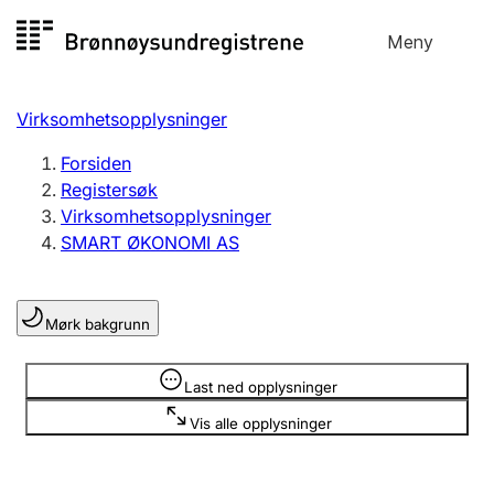
Hopp
Meny
Registersøk
til
Søk
Velg språk
innhold
Virksomhetsopplysninger
Aksjeselskap
Registrere, endre, slette
Forsiden
Registersøk
Virksomhetsopplysninger
Enkeltpersonforetak
SMART ØKONOMI AS
Registrere, endre, slette
Mørk bakgrunn
Lag og forening
Registrere, endre, slette
Opplysninger er skjult
Last ned opplysninger
Vis alle opplysninger
Flere organisasjonsformer