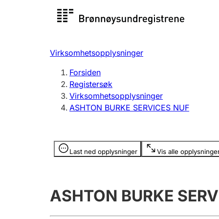
Registersøk
Aksjesel
Registrer
Virksomhetsopplysninger
Lag og forening
Flere
Forsiden
Registrere, endre, slette
organisa
Registersøk
Virksomhetsopplysninger
ASHTON BURKE SERVICES NUF
Tinglysing
Jeger
Betaling 
Opplysninger er skjult
Last ned opplysninger
Vis alle opplysninge
Offentlig sektor
Andre t
ASHTON BURKE SERV