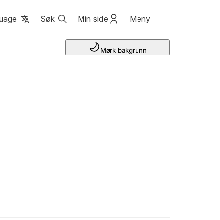
uage
Søk
Min side
Meny
Mørk bakgrunn