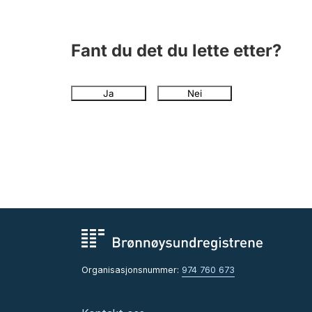
Fant du det du lette etter?
Ja
Nei
Organisasjonsnummer:
974 760 673