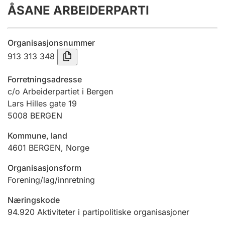
ÅSANE ARBEIDERPARTI
Årsregnskap
Innsending og forsinkelsesgebyr
Organisasjonsnummer
913 313 348
Tinglysing
Forretningsadresse
c/o Arbeiderpartiet i Bergen
Lars Hilles gate 19
Jeger
5008
BERGEN
Betaling og jegeravgiftskort
Kommune, land
4601
BERGEN
,
Norge
Ektepaktveileder
Organisasjonsform
Forening/lag/innretning
Offentlig sektor
Næringskode
94.920
Aktiviteter i partipolitiske organisasjoner