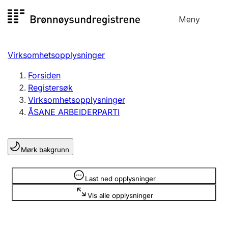
Hopp
Meny
Registersøk
til
Søk
Velg språk
innhold
Virksomhetsopplysninger
Aksjeselskap
Registrere, endre, slette
Forsiden
Registersøk
Virksomhetsopplysninger
Enkeltpersonforetak
ÅSANE ARBEIDERPARTI
Registrere, endre, slette
Mørk bakgrunn
Lag og forening
Registrere, endre, slette
Opplysninger er skjult
Last ned opplysninger
Vis alle opplysninger
Flere organisasjonsformer