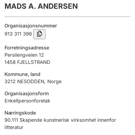
MADS A. ANDERSEN
Årsregnskap
Innsending og forsinkelsesgebyr
Organisasjonsnummer
913 311 396
Tinglysing
Forretningsadresse
Persilengveien 12
1458
FJELLSTRAND
Jeger
Betaling og jegeravgiftskort
Kommune, land
3212
NESODDEN
,
Norge
Ektepaktveileder
Organisasjonsform
Enkeltpersonforetak
Næringskode
Offentlig sektor
90.111
Skapende kunstnerisk virksomhet innenfor
litteratur