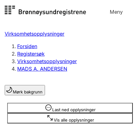
Hopp
Meny
Registersøk
til
Søk
Velg språk
innhold
Virksomhetsopplysninger
Aksjeselskap
Registrere, endre, slette
Forsiden
Registersøk
Virksomhetsopplysninger
Enkeltpersonforetak
MADS A. ANDERSEN
Registrere, endre, slette
Mørk bakgrunn
Lag og forening
Registrere, endre, slette
Opplysninger er skjult
Last ned opplysninger
Vis alle opplysninger
Flere organisasjonsformer