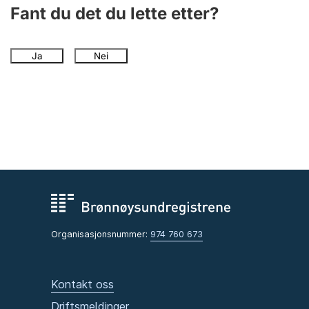
Andre tema
Fant du det du lette etter?
Ja
Nei
Organisasjonsnummer:
974 760 673
Kontakt oss
Driftsmeldinger