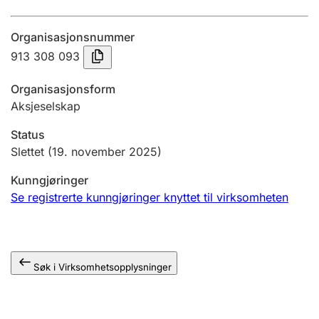
Årsregnskap
Organisasjonsnummer
Innsending og forsinkelsesgebyr
913 308 093
Organisasjonsform
Tinglysing
Aksjeselskap
Status
Jeger
Slettet
(19. november 2025)
Betaling og jegeravgiftskort
Kunngjøringer
Se registrerte kunngjøringer knyttet til virksomheten
Ektepaktveileder
Søk i Virksomhetsopplysninger
Offentlig sektor