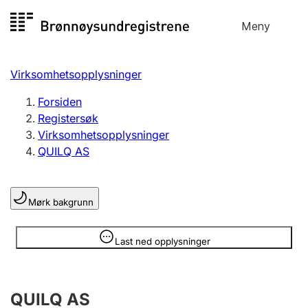
Hopp
Meny
Registersøk
til
Søk
Velg språk
innhold
Virksomhetsopplysninger
Aksjeselskap
Registrere, endre, slette
Forsiden
Registersøk
Virksomhetsopplysninger
Enkeltpersonforetak
QUILQ AS
Registrere, endre, slette
Mørk bakgrunn
Lag og forening
Registrere, endre, slette
Opplysninger er skjult
Last ned opplysninger
Flere organisasjonsformer
QUILQ AS