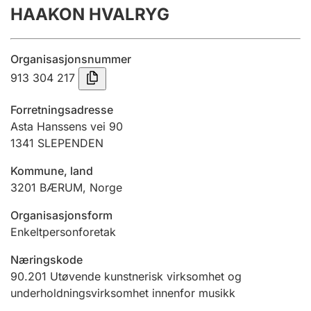
HAAKON HVALRYG
Årsregnskap
Innsending og forsinkelsesgebyr
Organisasjonsnummer
913 304 217
Tinglysing
Forretningsadresse
Asta Hanssens vei 90
1341
SLEPENDEN
Jeger
Betaling og jegeravgiftskort
Kommune, land
3201
BÆRUM
,
Norge
Ektepaktveileder
Organisasjonsform
Enkeltpersonforetak
Næringskode
Offentlig sektor
90.201
Utøvende kunstnerisk virksomhet og
underholdningsvirksomhet innenfor musikk