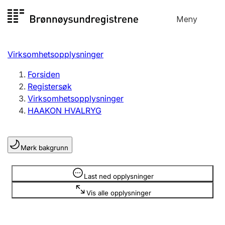
Hopp
Meny
Registersøk
til
Søk
Velg språk
innhold
Virksomhetsopplysninger
Aksjeselskap
Registrere, endre, slette
Forsiden
Registersøk
Virksomhetsopplysninger
Enkeltpersonforetak
HAAKON HVALRYG
Registrere, endre, slette
Mørk bakgrunn
Lag og forening
Registrere, endre, slette
Opplysninger er skjult
Last ned opplysninger
Vis alle opplysninger
Flere organisasjonsformer