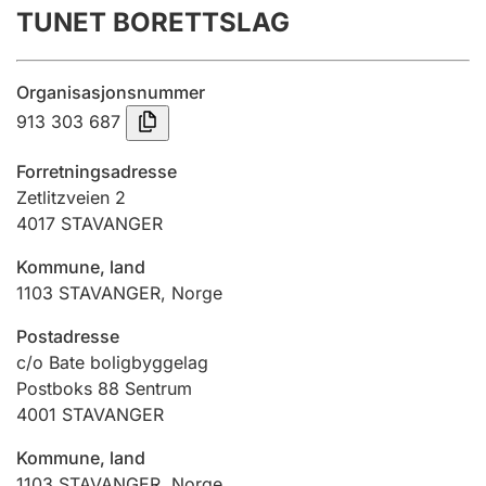
TUNET BORETTSLAG
Årsregnskap
Innsending og forsinkelsesgebyr
Organisasjonsnummer
913 303 687
Tinglysing
Forretningsadresse
Zetlitzveien 2
4017
STAVANGER
Jeger
Betaling og jegeravgiftskort
Kommune, land
1103
STAVANGER
,
Norge
Ektepaktveileder
Postadresse
c/o Bate boligbyggelag
Postboks 88 Sentrum
4001
STAVANGER
Offentlig sektor
Kommune, land
1103
STAVANGER
,
Norge