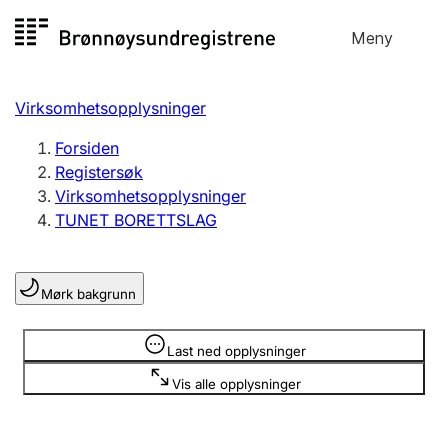
Hopp
Meny
Registersøk
til
Søk
Velg språk
innhold
Virksomhetsopplysninger
Aksjeselskap
Registrere, endre, slette
Forsiden
Registersøk
Virksomhetsopplysninger
Enkeltpersonforetak
TUNET BORETTSLAG
Registrere, endre, slette
Mørk bakgrunn
Lag og forening
Registrere, endre, slette
Opplysninger er skjult
Last ned opplysninger
Vis alle opplysninger
Flere organisasjonsformer