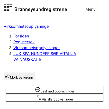
Hopp
Meny
Registersøk
til
Søk
Velg språk
innhold
Virksomhetsopplysninger
Aksjeselskap
Registrere, endre, slette
Forsiden
Registersøk
Virksomhetsopplysninger
Enkeltpersonforetak
LUX SPA HUNDEFRISØR VITALIJA
Registrere, endre, slette
VAINAUSKAITE
Lag og forening
Mørk bakgrunn
Registrere, endre, slette
Opplysninger er skjult
Last ned opplysninger
Flere organisasjonsformer
Vis alle opplysninger