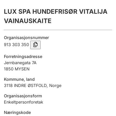
Årsregnskap
LUX SPA HUNDEFRISØR VITALIJA
Innsending og forsinkelsesgebyr
VAINAUSKAITE
Tinglysing
Organisasjonsnummer
913 303 350
Jeger
Forretningsadresse
Betaling og jegeravgiftskort
Jernbanegata 7A
1850
MYSEN
Kommune, land
Ektepaktveileder
3118
INDRE ØSTFOLD
,
Norge
Organisasjonsform
Offentlig sektor
Enkeltpersonforetak
Næringskode