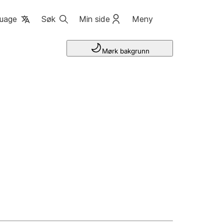
uage
Søk
Min side
Meny
Mørk bakgrunn