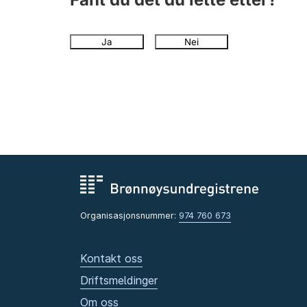
Ja
Nei
Organisasjonsnummer:
974 760 673
Kontakt oss
Driftsmeldinger
Om oss