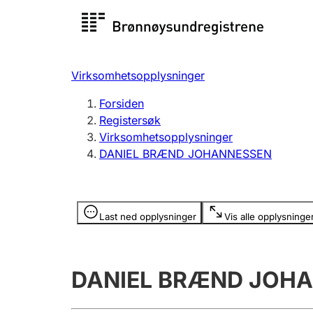
Registersøk
Aksjesel
Registrer
Virksomhetsopplysninger
Lag og forening
Flere
Forsiden
Registrere, endre, slette
organisa
Registersøk
Virksomhetsopplysninger
DANIEL BRÆND JOHANNESSEN
Tinglysing
Jeger
Betaling 
Opplysninger er skjult
Last ned opplysninger
Vis alle opplysninge
Offentlig sektor
Andre t
DANIEL BRÆND JOH