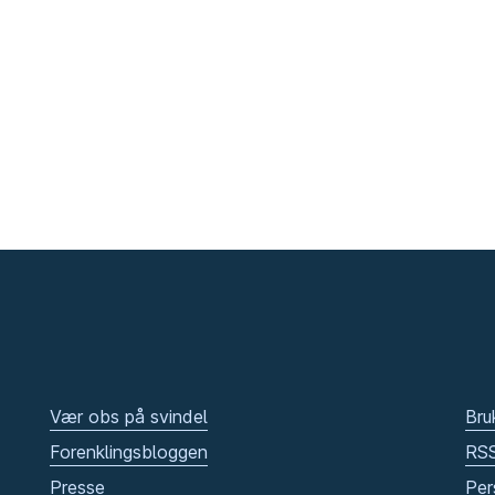
Vær obs på svindel
Bru
Forenklingsbloggen
RS
Presse
Per