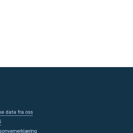
ke data fra oss
S
sonvernerklæring