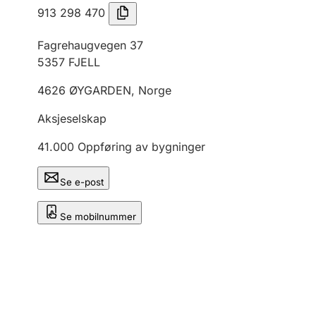
913 298 470
Fagrehaugvegen 37
5357
FJELL
4626
ØYGARDEN
,
Norge
Aksjeselskap
41.000
Oppføring av bygninger
Se e-post
Se mobilnummer