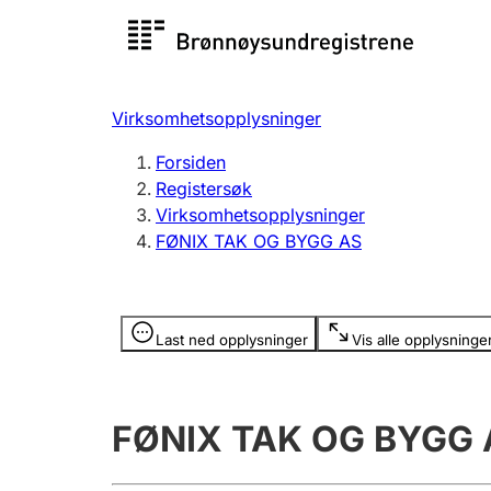
Registersøk
Aksjesel
Registrer
Virksomhetsopplysninger
Lag og forening
Flere
Forsiden
Registrere, endre, slette
organisa
Registersøk
Virksomhetsopplysninger
FØNIX TAK OG BYGG AS
Tinglysing
Jeger
Betaling 
Opplysninger er skjult
Last ned opplysninger
Vis alle opplysninge
Offentlig sektor
Andre t
FØNIX TAK OG BYGG 