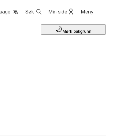
uage
Søk
Min side
Meny
Mørk bakgrunn