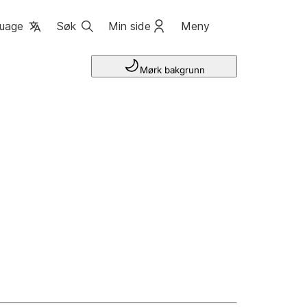
uage
Søk
Min side
Meny
Mørk bakgrunn