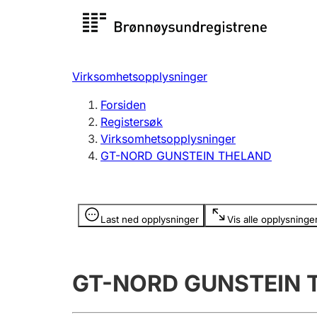
Registersøk
Aksjesel
Registrer
Virksomhetsopplysninger
Lag og forening
Flere
Forsiden
Registrere, endre, slette
organisa
Registersøk
Virksomhetsopplysninger
GT-NORD GUNSTEIN THELAND
Tinglysing
Jeger
Betaling 
Opplysninger er skjult
Last ned opplysninger
Vis alle opplysninge
Offentlig sektor
Andre t
GT-NORD GUNSTEIN 