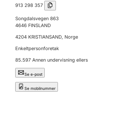
913 298 357
Songdalsvegen 863
4646
FINSLAND
4204
KRISTIANSAND
,
Norge
Enkeltpersonforetak
85.597
Annen undervisning ellers
Se e-post
Se mobilnummer