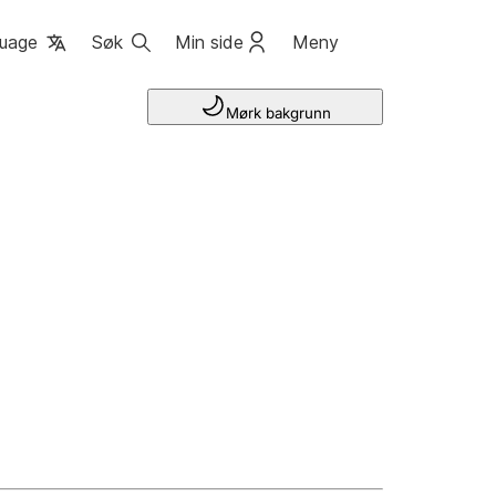
uage
Søk
Min side
Meny
Mørk bakgrunn