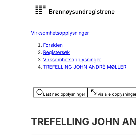
Registersøk
Aksjesel
Registrer
Virksomhetsopplysninger
Lag og forening
Flere
Forsiden
Registrere, endre, slette
organisa
Registersøk
Virksomhetsopplysninger
TREFELLING JOHN ANDRÉ MØLLER
Tinglysing
Jeger
Betaling 
Opplysninger er skjult
Last ned opplysninger
Vis alle opplysninge
Offentlig sektor
Andre t
TREFELLING JOHN A