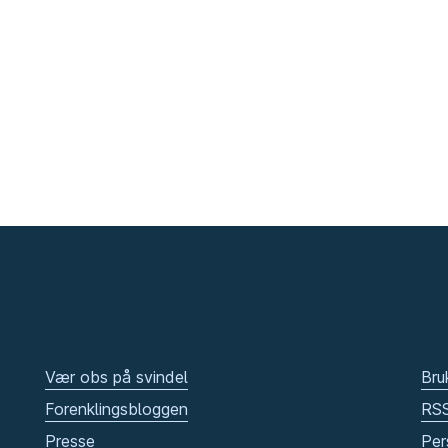
Vær obs på svindel
Bru
Forenklingsbloggen
RS
Presse
Per