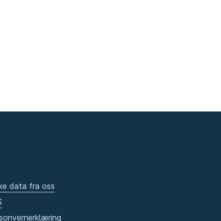
ke data fra oss
S
sonvernerklæring