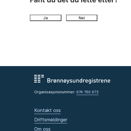
Ja
Nei
Organisasjonsnummer:
974 760 673
Kontakt oss
Driftsmeldinger
Om oss