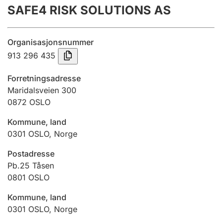
SAFE4 RISK SOLUTIONS AS
Årsregnskap
Innsending og forsinkelsesgebyr
Organisasjonsnummer
913 296 435
Tinglysing
Forretningsadresse
Maridalsveien 300
0872
OSLO
Jeger
Betaling og jegeravgiftskort
Kommune, land
0301
OSLO
,
Norge
Ektepaktveileder
Postadresse
Pb.25 Tåsen
0801
OSLO
Offentlig sektor
Kommune, land
0301
OSLO
,
Norge