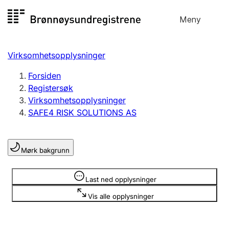
Hopp
Meny
Registersøk
til
Søk
Velg språk
innhold
Virksomhetsopplysninger
Aksjeselskap
Registrere, endre, slette
Forsiden
Registersøk
Virksomhetsopplysninger
Enkeltpersonforetak
SAFE4 RISK SOLUTIONS AS
Registrere, endre, slette
Mørk bakgrunn
Lag og forening
Registrere, endre, slette
Opplysninger er skjult
Last ned opplysninger
Vis alle opplysninger
Flere organisasjonsformer