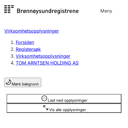
Hopp
Meny
Registersøk
til
Søk
Velg språk
innhold
Virksomhetsopplysninger
Aksjeselskap
Registrere, endre, slette
Forsiden
Registersøk
Virksomhetsopplysninger
Enkeltpersonforetak
TOM ARNTSEN HOLDING AS
Registrere, endre, slette
Mørk bakgrunn
Lag og forening
Registrere, endre, slette
Opplysninger er skjult
Last ned opplysninger
Vis alle opplysninger
Flere organisasjonsformer