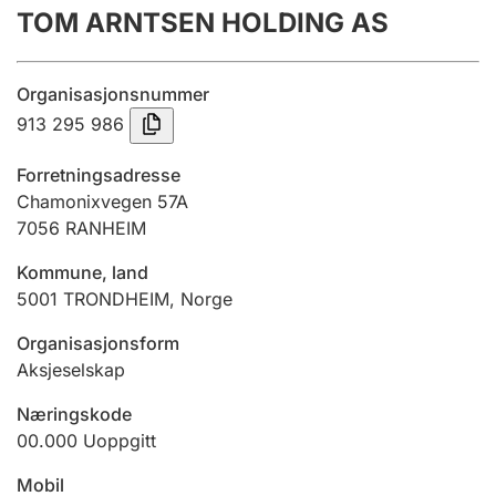
TOM ARNTSEN HOLDING AS
Årsregnskap
Innsending og forsinkelsesgebyr
Organisasjonsnummer
913 295 986
Tinglysing
Forretningsadresse
Chamonixvegen 57A
7056
RANHEIM
Jeger
Betaling og jegeravgiftskort
Kommune, land
5001
TRONDHEIM
,
Norge
Ektepaktveileder
Organisasjonsform
Aksjeselskap
Næringskode
Offentlig sektor
00.000
Uoppgitt
Mobil