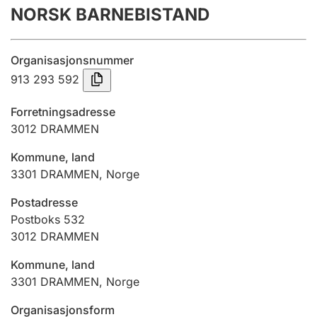
NORSK BARNEBISTAND
Årsregnskap
Innsending og forsinkelsesgebyr
Organisasjonsnummer
913 293 592
Tinglysing
Forretningsadresse
3012
DRAMMEN
Jeger
Kommune, land
Betaling og jegeravgiftskort
3301
DRAMMEN
,
Norge
Postadresse
Ektepaktveileder
Postboks 532
3012
DRAMMEN
Kommune, land
Offentlig sektor
3301
DRAMMEN
,
Norge
Organisasjonsform