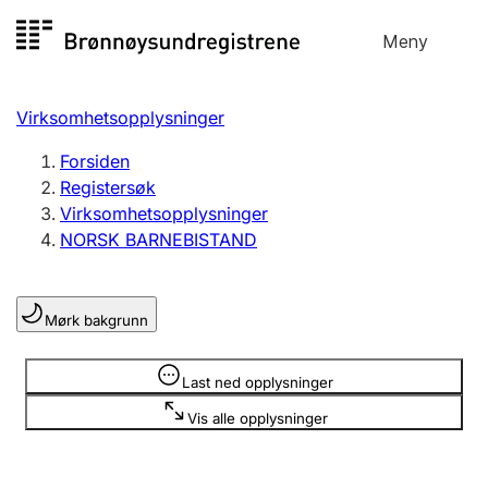
Hopp
Meny
Registersøk
til
Søk
Velg språk
innhold
Virksomhetsopplysninger
Aksjeselskap
Registrere, endre, slette
Forsiden
Registersøk
Virksomhetsopplysninger
Enkeltpersonforetak
NORSK BARNEBISTAND
Registrere, endre, slette
Mørk bakgrunn
Lag og forening
Registrere, endre, slette
Opplysninger er skjult
Last ned opplysninger
Vis alle opplysninger
Flere organisasjonsformer