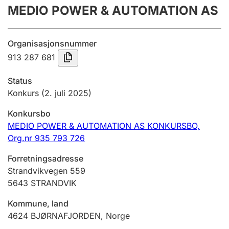
MEDIO POWER & AUTOMATION AS
Årsregnskap
Innsending og forsinkelsesgebyr
Organisasjonsnummer
913 287 681
Tinglysing
Status
Konkurs
(2. juli 2025)
Jeger
Konkursbo
Betaling og jegeravgiftskort
MEDIO POWER & AUTOMATION AS KONKURSBO,
Org.nr 935 793 726
Ektepaktveileder
Forretningsadresse
Strandvikvegen 559
5643
STRANDVIK
Offentlig sektor
Kommune, land
4624
BJØRNAFJORDEN
,
Norge