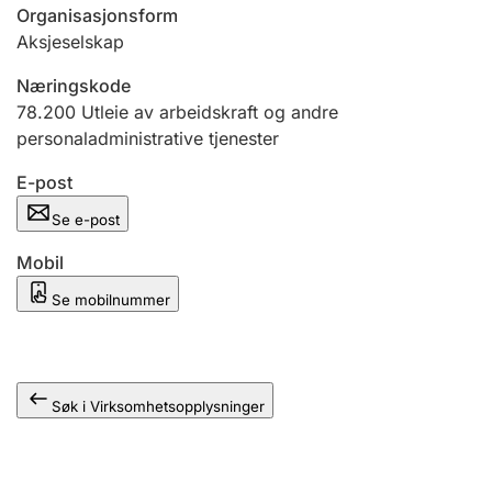
Andre tema
Organisasjonsform
Aksjeselskap
Næringskode
78.200
Utleie av arbeidskraft og andre
personaladministrative tjenester
E-post
Se e-post
Mobil
Se mobilnummer
Søk i Virksomhetsopplysninger