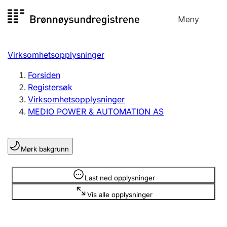
Hopp
Meny
Registersøk
til
Søk
Velg språk
innhold
Virksomhetsopplysninger
Aksjeselskap
Registrere, endre, slette
Forsiden
Registersøk
Virksomhetsopplysninger
Enkeltpersonforetak
MEDIO POWER & AUTOMATION AS
Registrere, endre, slette
Mørk bakgrunn
Lag og forening
Registrere, endre, slette
Opplysninger er skjult
Last ned opplysninger
Vis alle opplysninger
Flere organisasjonsformer