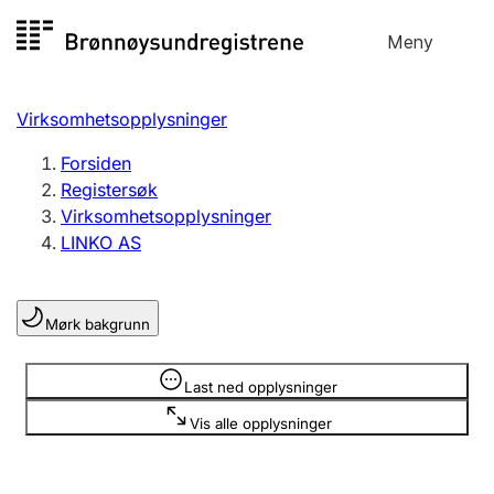
Hopp
Meny
Registersøk
til
Søk
Velg språk
innhold
Virksomhetsopplysninger
Aksjeselskap
Registrere, endre, slette
Forsiden
Registersøk
Virksomhetsopplysninger
Enkeltpersonforetak
LINKO AS
Registrere, endre, slette
Mørk bakgrunn
Lag og forening
Registrere, endre, slette
Opplysninger er skjult
Last ned opplysninger
Vis alle opplysninger
Flere organisasjonsformer