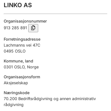
LINKO AS
Årsregnskap
Innsending og forsinkelsesgebyr
Organisasjonsnummer
913 285 891
Tinglysing
Forretningsadresse
Lachmanns vei 47C
0495
OSLO
Jeger
Betaling og jegeravgiftskort
Kommune, land
0301
OSLO
,
Norge
Ektepaktveileder
Organisasjonsform
Aksjeselskap
Næringskode
Offentlig sektor
70.200
Bedriftsrådgivning og annen administrativ
rådgivning