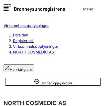
Hopp
Meny
Registersøk
til
Søk
Velg språk
innhold
Virksomhetsopplysninger
Aksjeselskap
Registrere, endre, slette
Forsiden
Registersøk
Virksomhetsopplysninger
Enkeltpersonforetak
NORTH COSMEDIC AS
Registrere, endre, slette
Mørk bakgrunn
Lag og forening
Registrere, endre, slette
Opplysninger er skjult
Last ned opplysninger
Flere organisasjonsformer
NORTH COSMEDIC AS