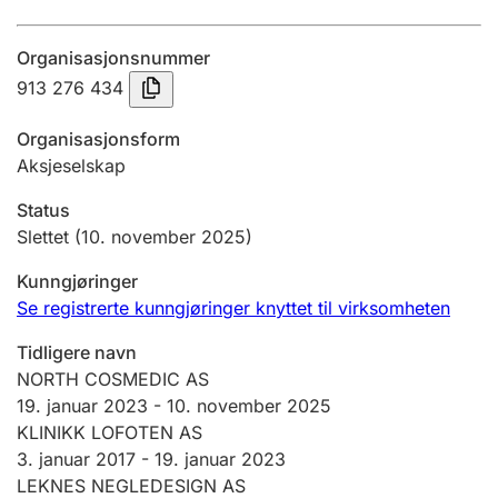
Årsregnskap
Organisasjonsnummer
Innsending og forsinkelsesgebyr
913 276 434
Organisasjonsform
Tinglysing
Aksjeselskap
Status
Jeger
Slettet
(10. november 2025)
Betaling og jegeravgiftskort
Kunngjøringer
Se registrerte kunngjøringer knyttet til virksomheten
Ektepaktveileder
Tidligere navn
NORTH COSMEDIC AS
19. januar 2023
-
10. november 2025
Offentlig sektor
KLINIKK LOFOTEN AS
3. januar 2017 -
19. januar 2023
LEKNES NEGLEDESIGN AS