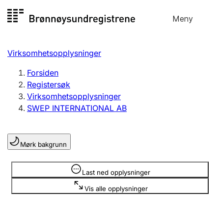
Hopp
Meny
Registersøk
til
Søk
Velg språk
innhold
Virksomhetsopplysninger
Aksjeselskap
Registrere, endre, slette
Forsiden
Registersøk
Virksomhetsopplysninger
Enkeltpersonforetak
SWEP INTERNATIONAL AB
Registrere, endre, slette
Mørk bakgrunn
Lag og forening
Registrere, endre, slette
Opplysninger er skjult
Last ned opplysninger
Vis alle opplysninger
Flere organisasjonsformer