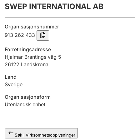
SWEP INTERNATIONAL AB
Årsregnskap
Innsending og forsinkelsesgebyr
Organisasjonsnummer
913 262 433
Tinglysing
Forretningsadresse
Hjalmar Brantings väg 5
26122 Landskrona
Jeger
Betaling og jegeravgiftskort
Land
Sverige
Ektepaktveileder
Organisasjonsform
Utenlandsk enhet
Offentlig sektor
Søk i Virksomhetsopplysninger