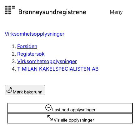
Hopp
Meny
Registersøk
til
Søk
Velg språk
innhold
Virksomhetsopplysninger
Aksjeselskap
Registrere, endre, slette
Forsiden
Registersøk
Virksomhetsopplysninger
Enkeltpersonforetak
T MILAN KAKELSPECIALISTEN AB
Registrere, endre, slette
Mørk bakgrunn
Lag og forening
Registrere, endre, slette
Opplysninger er skjult
Last ned opplysninger
Vis alle opplysninger
Flere organisasjonsformer