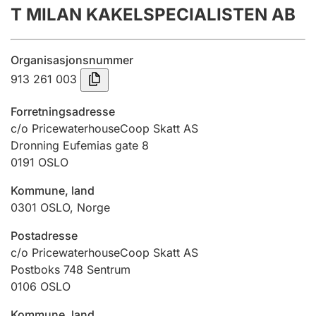
T MILAN KAKELSPECIALISTEN AB
Årsregnskap
Innsending og forsinkelsesgebyr
Organisasjonsnummer
913 261 003
Tinglysing
Forretningsadresse
c/o PricewaterhouseCoop Skatt AS
Dronning Eufemias gate 8
Jeger
0191
OSLO
Betaling og jegeravgiftskort
Kommune, land
0301
OSLO
,
Norge
Ektepaktveileder
Postadresse
c/o PricewaterhouseCoop Skatt AS
Postboks 748 Sentrum
Offentlig sektor
0106
OSLO
Kommune, land