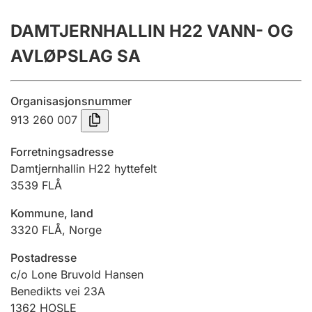
Årsregnskap
DAMTJERNHALLIN H22 VANN- OG
Innsending og forsinkelsesgebyr
AVLØPSLAG SA
Tinglysing
Organisasjonsnummer
913 260 007
Jeger
Forretningsadresse
Betaling og jegeravgiftskort
Damtjernhallin H22 hyttefelt
3539
FLÅ
Kommune, land
Ektepaktveileder
3320
FLÅ
,
Norge
Postadresse
Offentlig sektor
c/o Lone Bruvold Hansen
Benedikts vei 23A
1362
HOSLE