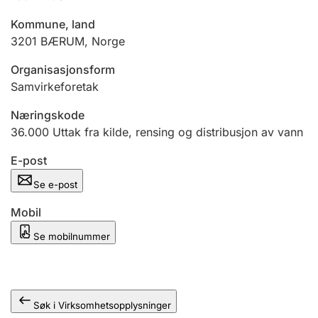
Andre tema
Kommune, land
3201
BÆRUM
,
Norge
Organisasjonsform
Samvirkeforetak
Næringskode
36.000
Uttak fra kilde, rensing og distribusjon av vann
E-post
Se e-post
Mobil
Se mobilnummer
Søk i Virksomhetsopplysninger