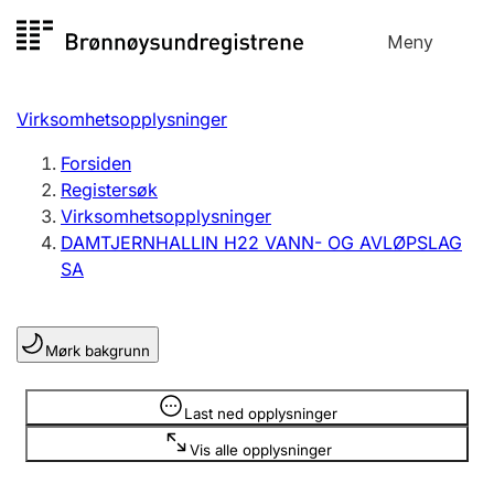
Hopp
Meny
Registersøk
til
Søk
Velg språk
innhold
Virksomhetsopplysninger
Aksjeselskap
Registrere, endre, slette
Forsiden
Registersøk
Virksomhetsopplysninger
Enkeltpersonforetak
DAMTJERNHALLIN H22 VANN- OG AVLØPSLAG
Registrere, endre, slette
SA
Lag og forening
Mørk bakgrunn
Registrere, endre, slette
Opplysninger er skjult
Last ned opplysninger
Flere organisasjonsformer
Vis alle opplysninger