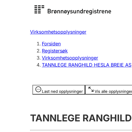
Registersøk
Aksjesel
Registrer
Virksomhetsopplysninger
Lag og forening
Flere
Forsiden
Registrere, endre, slette
organisa
Registersøk
Virksomhetsopplysninger
TANNLEGE RANGHILD HESLA BREIE AS
Tinglysing
Jeger
Betaling 
Opplysninger er skjult
Last ned opplysninger
Vis alle opplysninge
Offentlig sektor
Andre t
TANNLEGE RANGHILD 