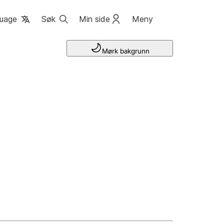
uage
Søk
Min side
Meny
Mørk bakgrunn